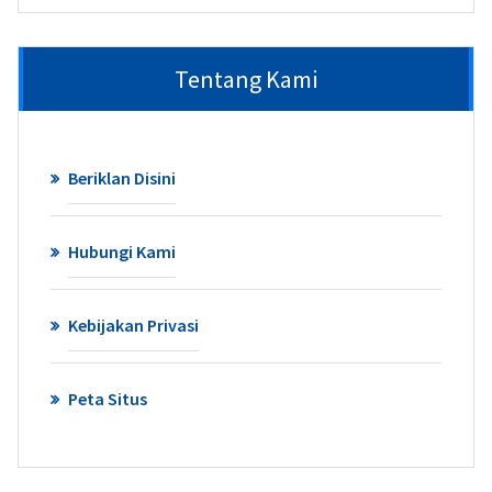
Tentang Kami
Beriklan Disini
Hubungi Kami
Kebijakan Privasi
Peta Situs