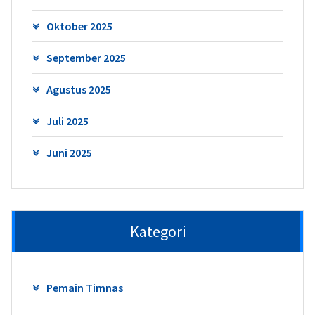
Oktober 2025
September 2025
Agustus 2025
Juli 2025
Juni 2025
Kategori
Pemain Timnas