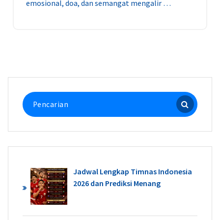
emosional, doa, dan semangat mengalir …
Pencarian
untuk:
Jadwal Lengkap Timnas Indonesia
2026 dan Prediksi Menang