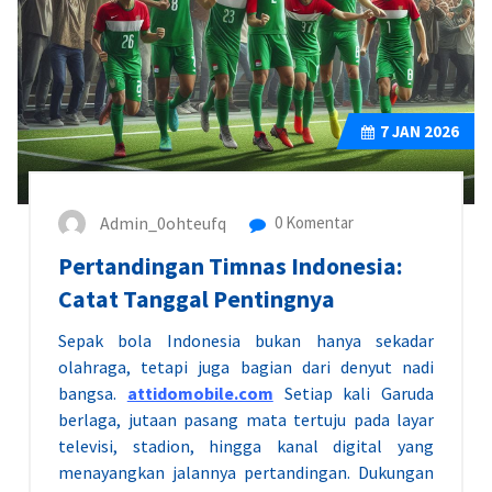
7
JAN 2026
Admin_0ohteufq
0 Komentar
Pertandingan Timnas Indonesia:
Catat Tanggal Pentingnya
Sepak bola Indonesia bukan hanya sekadar
olahraga, tetapi juga bagian dari denyut nadi
bangsa.
attidomobile.com
Setiap kali Garuda
berlaga, jutaan pasang mata tertuju pada layar
televisi, stadion, hingga kanal digital yang
menayangkan jalannya pertandingan. Dukungan