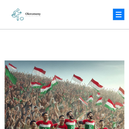
Lewati
ke
konten
Solusi Cerdas untuk Tantangan Anda