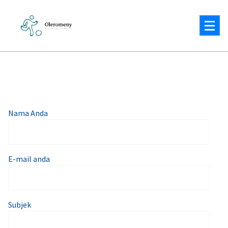
Lewati
ke
konten
Solusi Cerdas untuk Tantangan Anda
Nama Anda
E-mail anda
Subjek