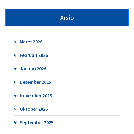
Arsip
Maret 2026
Februari 2026
Januari 2026
Desember 2025
November 2025
Oktober 2025
September 2025