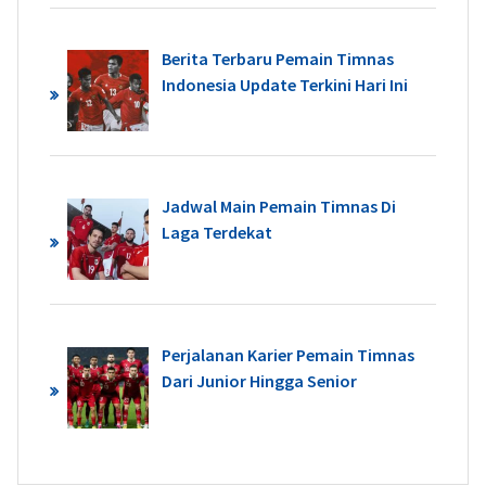
Berita Terbaru Pemain Timnas
Indonesia Update Terkini Hari Ini
Jadwal Main Pemain Timnas Di
Laga Terdekat
Perjalanan Karier Pemain Timnas
Dari Junior Hingga Senior