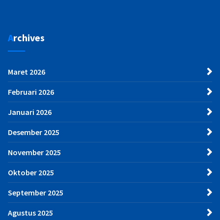
Archives
Maret 2026
Februari 2026
Januari 2026
Desember 2025
November 2025
Oktober 2025
September 2025
Agustus 2025