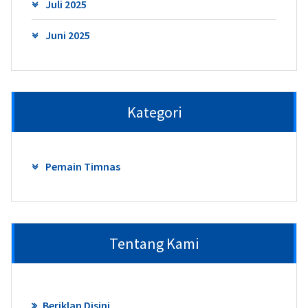
Juli 2025
Juni 2025
Kategori
Pemain Timnas
Tentang Kami
Beriklan Disini