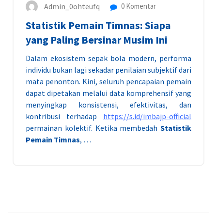
Admin_0ohteufq
0 Komentar
Statistik Pemain Timnas: Siapa
yang Paling Bersinar Musim Ini
Dalam ekosistem sepak bola modern, performa
individu bukan lagi sekadar penilaian subjektif dari
mata penonton. Kini, seluruh pencapaian pemain
dapat dipetakan melalui data komprehensif yang
menyingkap konsistensi, efektivitas, dan
kontribusi terhadap
https://s.id/imbajp-official
permainan kolektif. Ketika membedah
Statistik
Pemain Timnas
, …