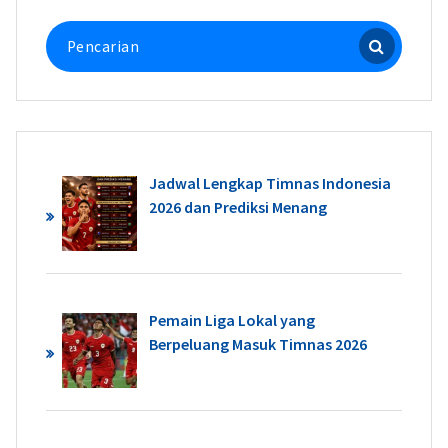
Pencarian
untuk:
Jadwal Lengkap Timnas Indonesia
2026 dan Prediksi Menang
Pemain Liga Lokal yang
Berpeluang Masuk Timnas 2026