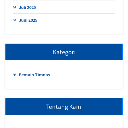
Juli 2025
Juni 2025
Kategori
Pemain Timnas
Tentang Kami