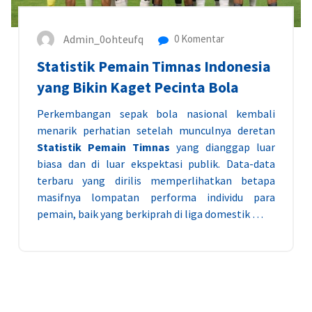
Admin_0ohteufq
0 Komentar
Statistik Pemain Timnas Indonesia
yang Bikin Kaget Pecinta Bola
Perkembangan sepak bola nasional kembali
menarik perhatian setelah munculnya deretan
Statistik Pemain Timnas
yang dianggap luar
biasa dan di luar ekspektasi publik. Data-data
terbaru yang dirilis memperlihatkan betapa
masifnya lompatan performa individu para
pemain, baik yang berkiprah di liga domestik …