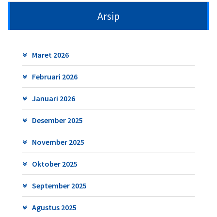
Arsip
Maret 2026
Februari 2026
Januari 2026
Desember 2025
November 2025
Oktober 2025
September 2025
Agustus 2025