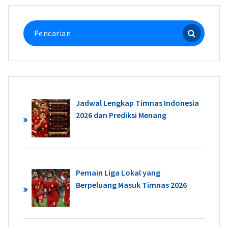
Pencarian
untuk:
Jadwal Lengkap Timnas Indonesia
2026 dan Prediksi Menang
Pemain Liga Lokal yang
Berpeluang Masuk Timnas 2026