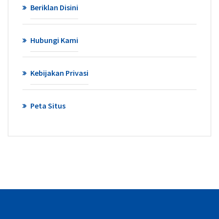
Beriklan Disini
Hubungi Kami
Kebijakan Privasi
Peta Situs