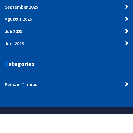
September 2025
Agustus 2025
Juli 2025
Juni 2025
Categories
Pemain Timnas