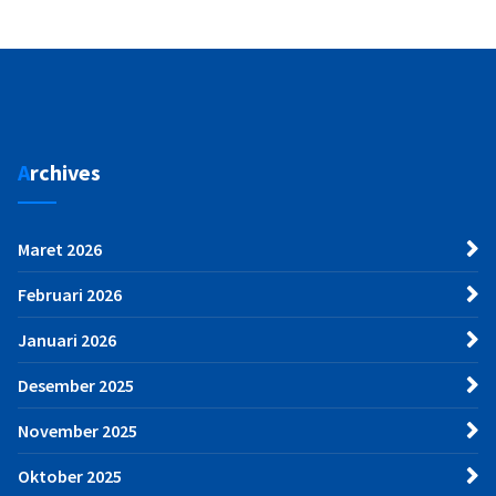
Archives
Maret 2026
Februari 2026
Januari 2026
Desember 2025
November 2025
Oktober 2025