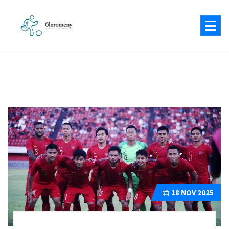
Lewati
ke
konten
Solusi Cerdas untuk Tantangan Anda
18
NOV 2025