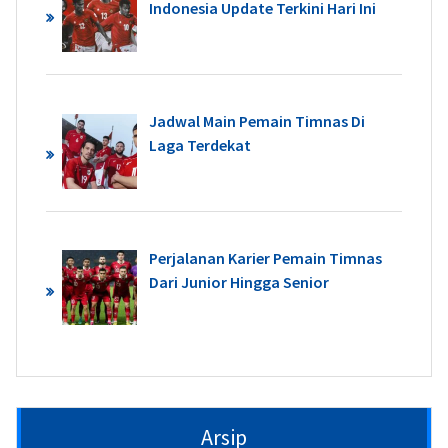
Indonesia Update Terkini Hari Ini
Jadwal Main Pemain Timnas Di
Laga Terdekat
Perjalanan Karier Pemain Timnas
Dari Junior Hingga Senior
Arsip