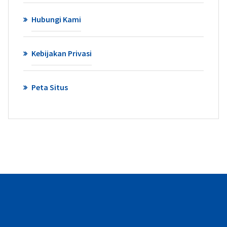
Hubungi Kami
Kebijakan Privasi
Peta Situs