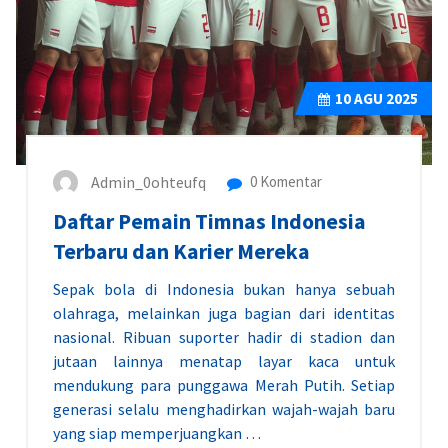
10
AGU 2025
Admin_0ohteufq
0 Komentar
Daftar Pemain Timnas Indonesia
Terbaru dan Karier Mereka
Sepak bola di Indonesia bukan hanya sebuah
olahraga, melainkan juga bagian dari identitas
nasional. Ribuan suporter hadir di stadion dan
jutaan lainnya menatap layar kaca untuk
mendukung para punggawa Merah Putih. Setiap
generasi selalu menghadirkan wajah-wajah baru
yang siap memperjuangkan …