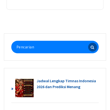
Pencarian
untuk:
Jadwal Lengkap Timnas Indonesia
2026 dan Prediksi Menang