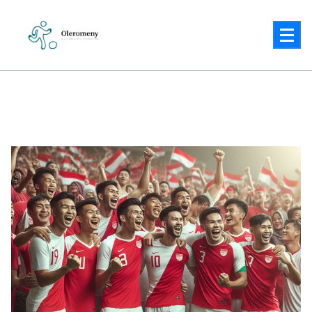
Lewati
ke
konten
Solusi Cerdas untuk Tantangan Anda