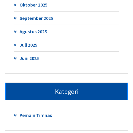
Oktober 2025
September 2025
Agustus 2025
Juli 2025
Juni 2025
Kategori
Pemain Timnas