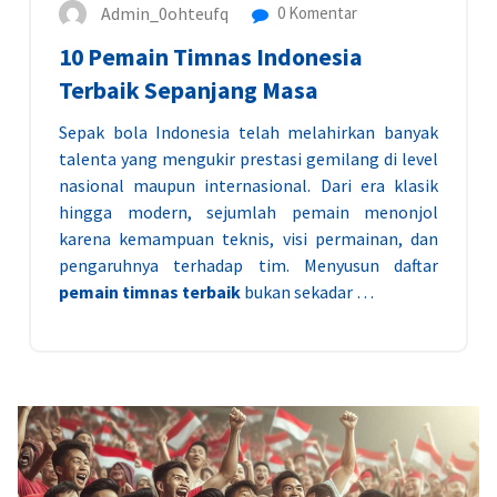
Admin_0ohteufq
0 Komentar
10 Pemain Timnas Indonesia
Terbaik Sepanjang Masa
Sepak bola Indonesia telah melahirkan banyak
talenta yang mengukir prestasi gemilang di level
nasional maupun internasional. Dari era klasik
hingga modern, sejumlah pemain menonjol
karena kemampuan teknis, visi permainan, dan
pengaruhnya terhadap tim. Menyusun daftar
pemain timnas terbaik
bukan sekadar …