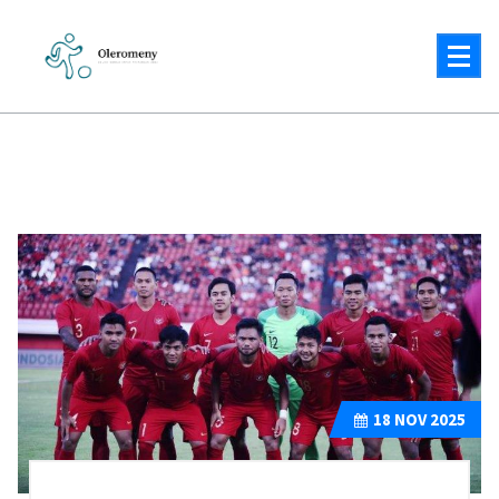
Lewati
ke
konten
Solusi Cerdas untuk Tantangan Anda
18
NOV 2025