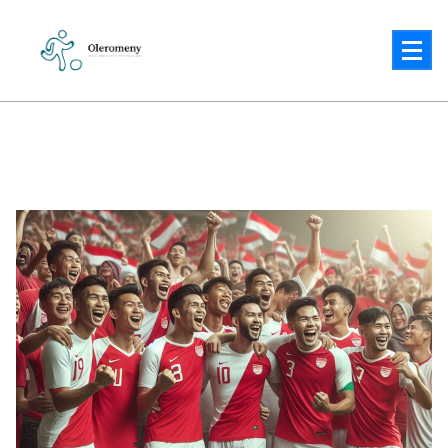
Lewati
ke
konten
Solusi Cerdas untuk Tantangan Anda