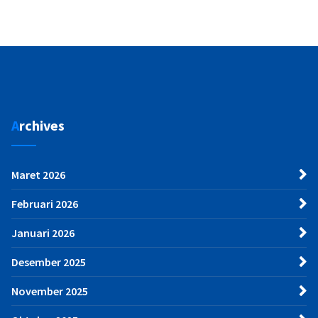
Archives
Maret 2026
Februari 2026
Januari 2026
Desember 2025
November 2025