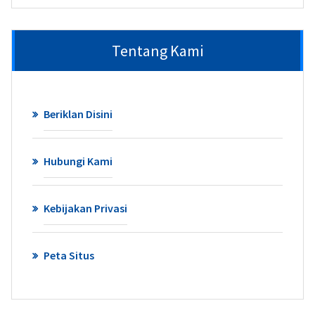
Tentang Kami
Beriklan Disini
Hubungi Kami
Kebijakan Privasi
Peta Situs