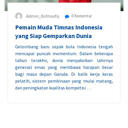
Admin_0ohteufq
0 Komentar
Pemain Muda Timnas Indonesia
yang Siap Gemparkan Dunia
Gelombang baru sepak bola Indonesia tengah
mencapai puncak momentum. Dalam beberapa
tahun terakhir, dunia menyaksikan lahirnya
generasi emas yang membawa harapan besar
bagi masa depan Garuda. Di balik kerja keras
pelatih, sistem pembinaan yang mulai matang,
dan peningkatan kualitas kompetisi …