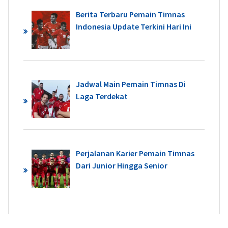
Berita Terbaru Pemain Timnas
Indonesia Update Terkini Hari Ini
Jadwal Main Pemain Timnas Di
Laga Terdekat
Perjalanan Karier Pemain Timnas
Dari Junior Hingga Senior