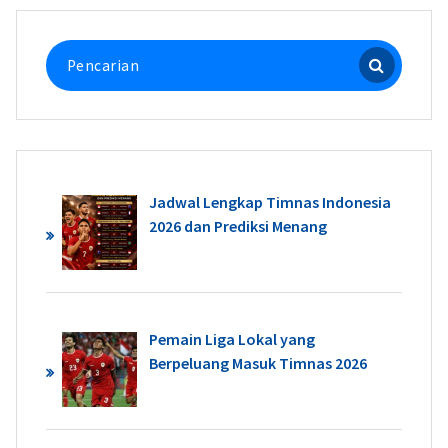
Pencarian
untuk:
Jadwal Lengkap Timnas Indonesia
2026 dan Prediksi Menang
Pemain Liga Lokal yang
Berpeluang Masuk Timnas 2026