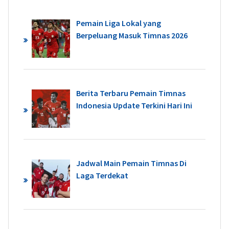
Pemain Liga Lokal yang
Berpeluang Masuk Timnas 2026
Berita Terbaru Pemain Timnas
Indonesia Update Terkini Hari Ini
Jadwal Main Pemain Timnas Di
Laga Terdekat