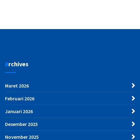
Archives
Maret 2026
Februari 2026
Januari 2026
Desember 2025
November 2025