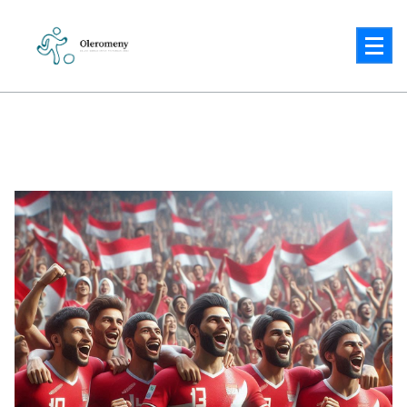
Lewati
ke
konten
Solusi Cerdas untuk Tantangan Anda