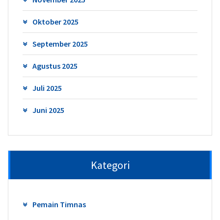
Oktober 2025
September 2025
Agustus 2025
Juli 2025
Juni 2025
Kategori
Pemain Timnas