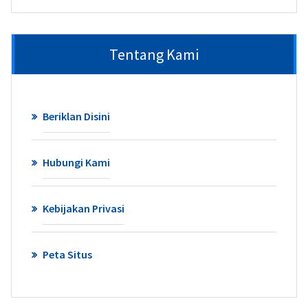
Tentang Kami
Beriklan Disini
Hubungi Kami
Kebijakan Privasi
Peta Situs