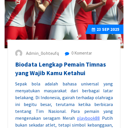
23
SEP 2025
Admin_0ohteufq
0 Komentar
Biodata Lengkap Pemain Timnas
yang Wajib Kamu Ketahui
Sepak bola adalah bahasa universal yang
menyatukan masyarakat dari berbagai latar
belakang. Di Indonesia, gairah terhadap olahraga
ini begitu besar, terutama ketika berbicara
tentang Tim Nasional. Para pemain yang
mengenakan seragam Merah
playbook88
Putih
bukan sekadar atlet, tetapi simbol kebanggaan,