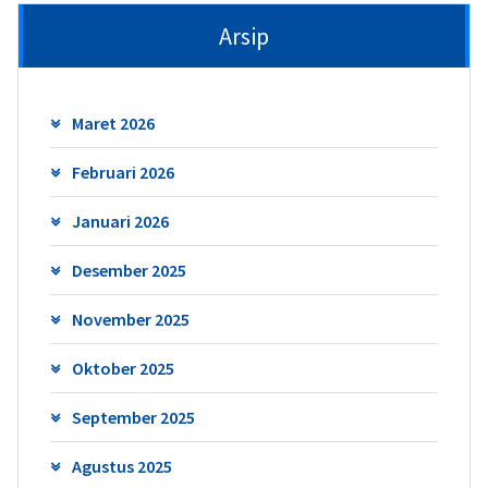
Arsip
Maret 2026
Februari 2026
Januari 2026
Desember 2025
November 2025
Oktober 2025
September 2025
Agustus 2025