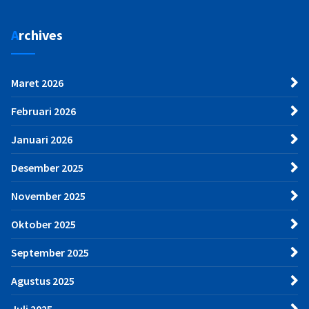
Archives
Maret 2026
Februari 2026
Januari 2026
Desember 2025
November 2025
Oktober 2025
September 2025
Agustus 2025
Juli 2025