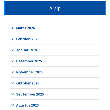
Arsip
Maret 2026
Februari 2026
Januari 2026
Desember 2025
November 2025
Oktober 2025
September 2025
Agustus 2025