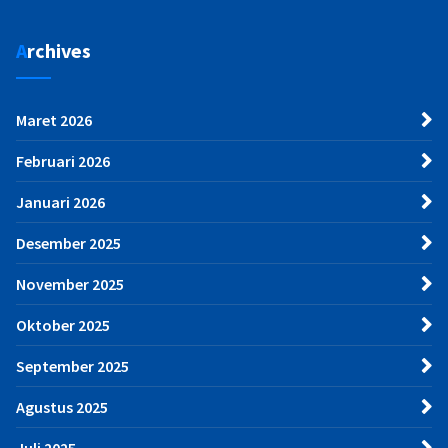
Archives
Maret 2026
Februari 2026
Januari 2026
Desember 2025
November 2025
Oktober 2025
September 2025
Agustus 2025
Juli 2025